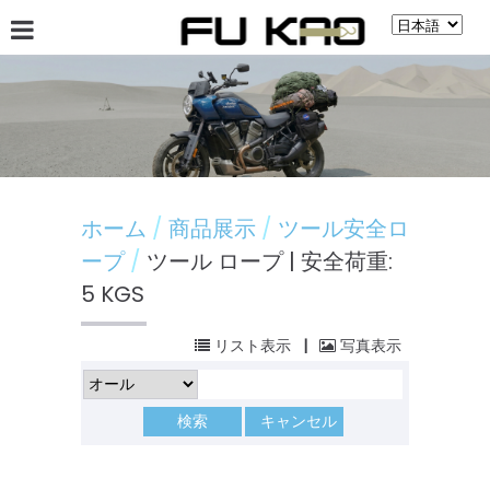
會社案內
ニュース
商品展示
揭示板
ホーム
商品展示
ツール安全ロ
ープ
ツール ロープ | 安全荷重:
5 KGS
リスト表示
|
写真表示