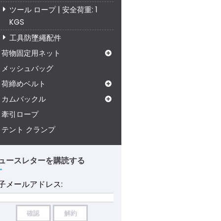
ツール ロープ | 安全荷重: 1
KGS
工具防墜繩配件
荷物固定用ネット
メッシュバッグ
荷締めベルト
カムバックル
牽引ロープ
テント クランプ
ュースレターを購読する
子メールアドレス: