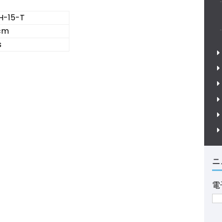
H-15-T
cm
s
ニ
電