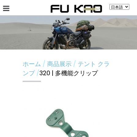
會社案內
ニュース
商品展示
揭示板
ホーム
商品展示
テント クラ
ンプ
320 | 多機能クリップ