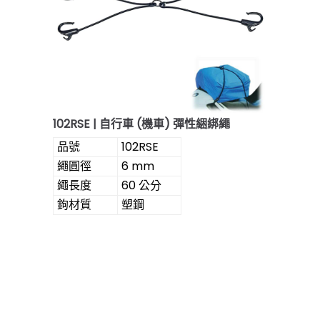
102RSE | 自行車 (機車) 彈性綑綁繩
品號
102RSE
繩圓徑
6 mm
繩長度
60 公分
鉤材質
塑鋼