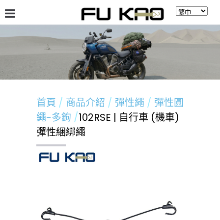
關於福高
最新消息
商品介紹
留言板
首頁
商品介紹
彈性繩
彈性圓
繩-多鉤
102RSE | 自行車 (機車)
彈性綑綁繩