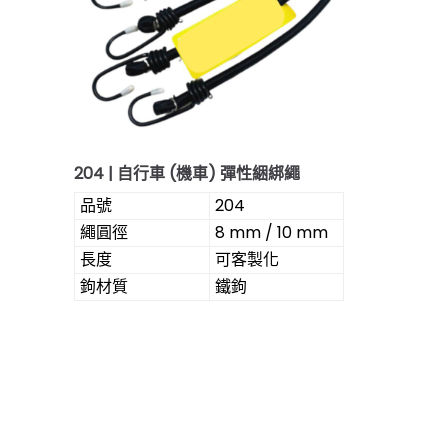
204 | 自行車 (機車) 彈性綑綁繩
品號
204
繩圓徑
8 mm / 10 mm
長度
可客製化
鉤材質
鐵鉤