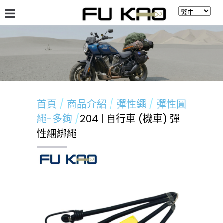
關於福高
最新消息
商品介紹
留言板
首頁
商品介紹
彈性繩
彈性圓
繩-多鉤
204 | 自行車 (機車) 彈
性綑綁繩