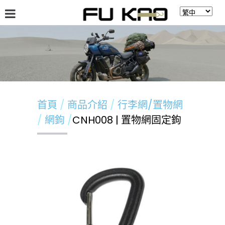
關於福高
最新消息
商品介紹
留言板
首頁
商品介紹
行李網/置物網
網鉤
CNH008 | 置物網固定鉤