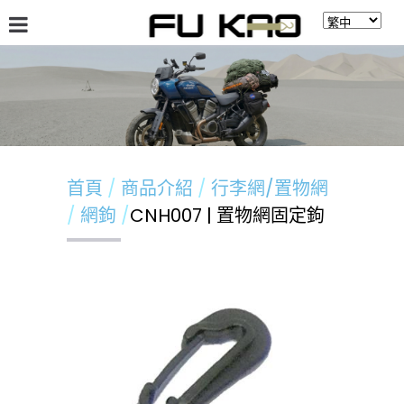
關於福高
最新消息
商品介紹
留言板
首頁
商品介紹
行李網/置物網
網鉤
CNH007 | 置物網固定鉤