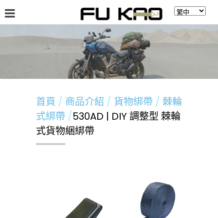
關於福高
最新消息
商品介紹
留言板
首頁
商品介紹
貨物綁帶
棘輪
式綁帶
530AD | DIY 調整型 棘輪
式貨物綑綁帶