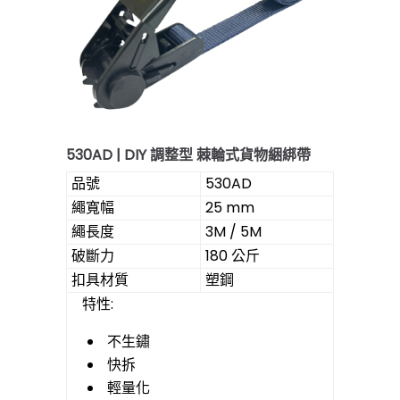
530AD | DIY 調整型 棘輪式貨物綑綁帶
品號
530AD
繩寬幅
25 mm
繩長度
3M / 5M
破斷力
180 公斤
扣具材質
塑鋼
特性:
不生鏽
快拆
輕量化