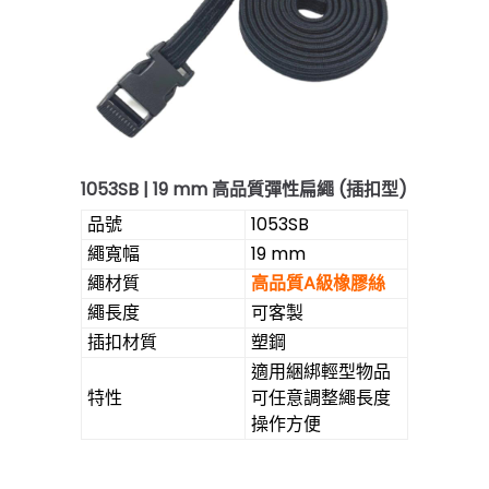
1053SB | 19 mm 高品質彈性扁繩 (插扣型)
品號
1053SB
繩寬幅
19 mm
繩材質
高品質A級橡膠絲
繩長度
可客製
插扣材質
塑鋼
適用綑綁輕型物品
特性
可任意調整繩長度
操作方便