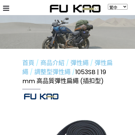
關於福高
最新消息
商品介紹
留言板
首頁
商品介紹
彈性繩
彈性扁
繩
調整型彈性繩
1053SB | 19
mm 高品質彈性扁繩 (插扣型)