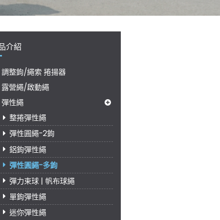
品介紹
調整鉤/繩索 捲揚器
露營繩/啟動繩
彈性繩
整捲彈性繩
彈性圓繩-2鉤
鋁鉤彈性繩
彈性圓繩-多鉤
彈力束球 | 帆布球繩
單鉤彈性繩
迷你彈性繩