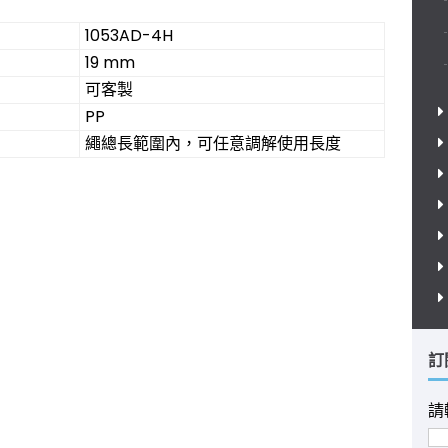
1053AD-4H
19 mm
可客製
PP
繩總長範圍內，可任意調解使用長度
訂
請