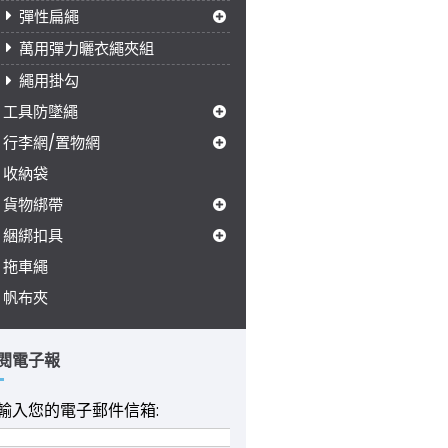
彈性扁繩
萬用彈力曬衣繩夾組
繩用掛勾
工具防墜繩
行李網/置物網
收納袋
貨物綁帶
綑綁扣具
拖車繩
帆布夾
閱電子報
輸入您的電子郵件信箱: