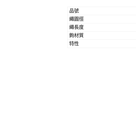
品號
繩圓徑
繩長度
鉤材質
特性