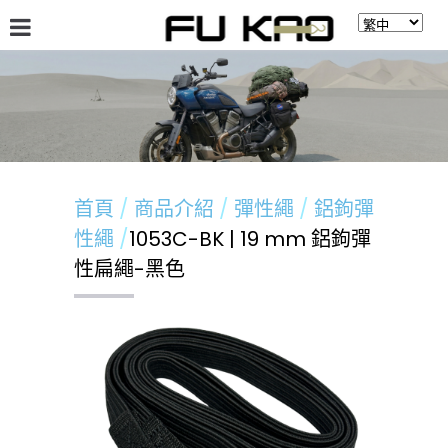
關於福高
最新消息
商品介紹
留言板
首頁
商品介紹
彈性繩
鋁鉤彈
性繩
1053C-BK | 19 mm 鋁鉤彈
性扁繩-黑色