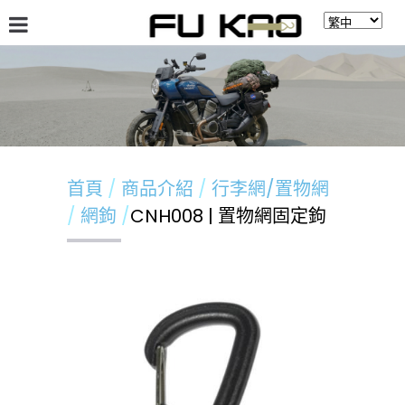
關於福高
最新消息
商品介紹
留言板
首頁
商品介紹
行李網/置物網
網鉤
CNH008 | 置物網固定鉤