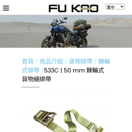
關於福高
最新消息
商品介紹
留言板
首頁
商品介紹
貨物綁帶
棘輪
式綁帶
533C | 50 mm 棘輪式
貨物綑綁帶