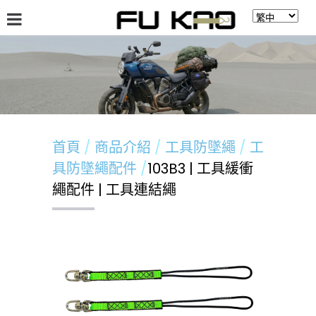
關於福高
最新消息
商品介紹
留言板
首頁
商品介紹
工具防墜繩
工
具防墜繩配件
103B3 | 工具緩衝
繩配件 | 工具連結繩