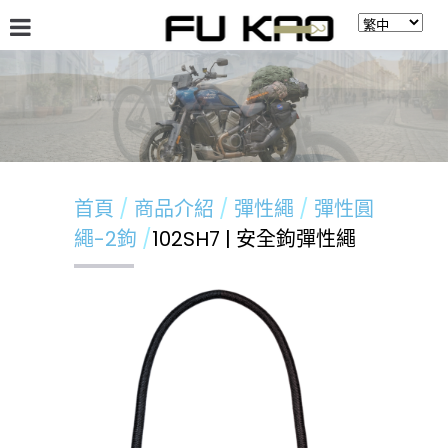
關於福高
最新消息
商品介紹
留言板
首頁
商品介紹
彈性繩
彈性圓
繩-2鉤
102SH7 | 安全鉤彈性繩