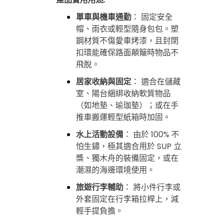
單車與機車通勤
：
固定安全
帽、雨衣或輕型隨身包包。塑
鋼材質不傷愛車烤漆，且封閉
扣環能確保路面顛簸時物品不
飛脫。
居家收納與固定
：
適合在儲藏
室、陽台綑綁收納軟質物品
（如地墊、瑜珈墊）；或在手
推車搬運輕型紙箱時加固。
水上活動設備
：
由於 100% 不
怕生鏽，極其適合用於 SUP 立
槳、獨木舟的裝備固定，或在
潮濕的海邊環境使用。
旅遊行李輔助
：
將小件行李或
外套固定在行李箱拉桿上，減
輕手提負擔。