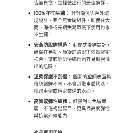
皆無負擔，是輕裝出行的最佳選擇。
100% 不怕生鏽
：
針對潮濕與戶外環
境設計，完全無金屬組件，即使在大
雨、海邊或長期受潮環境下使用也永
不生鏽。
安全防脫鉤構造
：
封閉式掛鉤設計，
確保在晃動、顛簸的路況下依然緊密
扣合，徹底解決傳統掛鉤容易鬆脫飛
出的危險。
溫柔保護不刮傷
：
圓潤的塑鋼表面與
傳統鐵鉤不同，不會刮傷車體烤漆、
腳踏車架或精密裝備的表面。
高質感彈性繩體
：
紅黑對比色編織
層，不僅視覺醒目，更具備高度彈性
與抗紫外線能力。
產品實用用途: