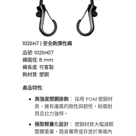
102SH7 | 安全鉤彈性繩
品號: 102SH07
繩圓徑: 8 mm
繩長度: 可客製
鉤材質: 塑鋼
產品特性:
高強度塑鋼掛鉤
：
採用 POM 塑鋼材
質，擁有優異的剛性與韌性，耐磨耐
用且拉力強悍。
極致輕量化設計
：
塑鋼材質大幅減輕
整體重量，隨身攜帶或存放於車廂內