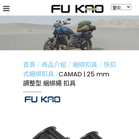
關於福高
最新消息
商品介紹
留言板
首頁
商品介紹
綑綁扣具
快扣
式綑綁扣具
CAMAD | 25 mm
調整型 綑綁繩 扣具