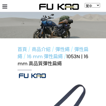
關於福高
最新消息
商品介紹
留言板
首頁
商品介紹
彈性繩
彈性扁
繩
16 mm 彈性扁繩
1053N | 16
mm 高品質彈性扁繩