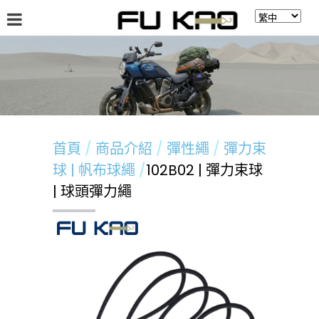
關於福高
最新消息
商品介紹
留言板
首頁
商品介紹
彈性繩
彈力束
球 | 帆布球繩
102B02 | 彈力束球
| 球頭彈力繩