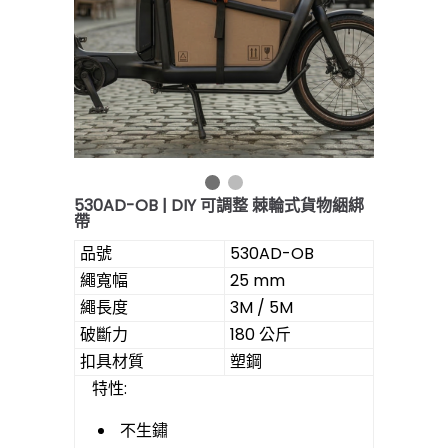
530AD-OB | DIY 可調整 棘輪式貨物綑綁
帶
品號
530AD-OB
繩寬幅
25 mm
繩長度
3M / 5M
破斷力
180 公斤
扣具材質
塑鋼
特性:
不生鏽