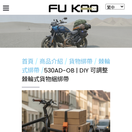
關於福高
最新消息
商品介紹
留言板
首頁
商品介紹
貨物綁帶
棘輪
式綁帶
530AD-OB | DIY 可調整
棘輪式貨物綑綁帶