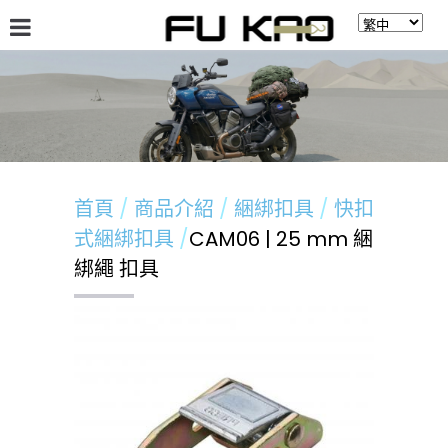
關於福高
最新消息
商品介紹
留言板
首頁
商品介紹
綑綁扣具
快扣
式綑綁扣具
CAM06 | 25 mm 綑
綁繩 扣具