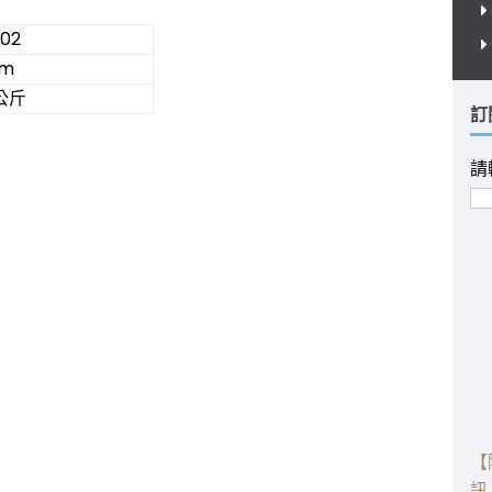
02
mm
 公斤
訂
請
【
訊