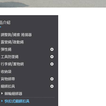
品介紹
調整鉤/繩索 捲揚器
露營繩/啟動繩
彈性繩
工具防墜繩
行李網/置物網
收納袋
貨物綁帶
綑綁扣具
棘輪綑綁器
快扣式綑綁扣具