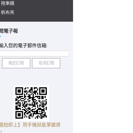
拖車繩
帆布夾
閱電子報
輸入您的電子郵件信箱:
隨拍即上】用手機就能掌握資
！