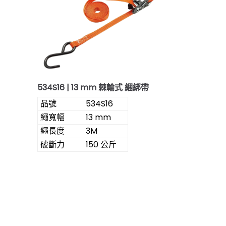
534S16 | 13 mm 棘輪式 綑綁帶
品號
534S16
繩寬幅
13 mm
繩長度
3M
破斷力
150 公斤