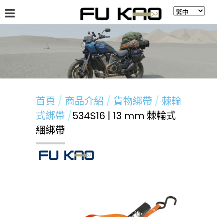
關於福高
最新消息
商品介紹
留言板
首頁
商品介紹
貨物綁帶
棘輪
式綁帶
534S16 | 13 mm 棘輪式
綑綁帶