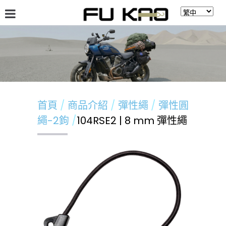
關於福高
最新消息
商品介紹
留言板
首頁
商品介紹
彈性繩
彈性圓
繩-2鉤
104RSE2 | 8 mm 彈性繩