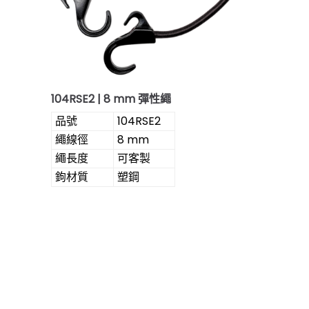
104RSE2 | 8 mm 彈性繩
品號
104RSE2
繩線徑
8 mm
繩長度
可客製
鉤材質
塑鋼