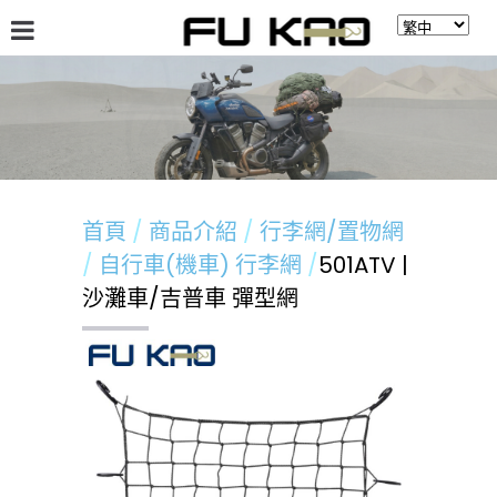
關於福高
最新消息
商品介紹
留言板
首頁
商品介紹
行李網/置物網
自行車(機車) 行李網
501ATV |
沙灘車/吉普車 彈型網