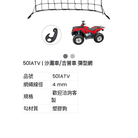
501ATV | 沙灘車/吉普車 彈型網
品號
501ATV
網繩線徑
4 mm
歡迎洽詢客
規格
製
勾材質
塑膠鉤