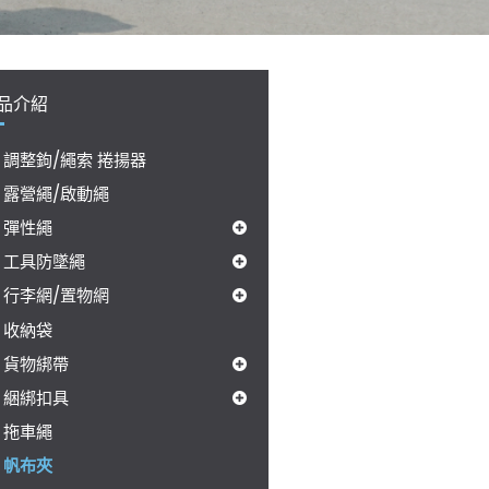
品介紹
調整鉤/繩索 捲揚器
露營繩/啟動繩
彈性繩
工具防墜繩
行李網/置物網
收納袋
貨物綁帶
綑綁扣具
拖車繩
帆布夾