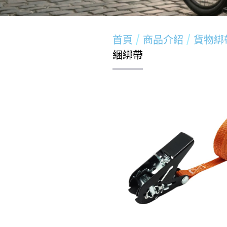
首頁
商品介紹
貨物綁
綑綁帶