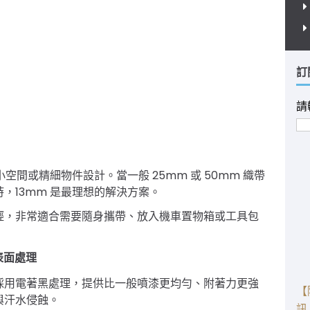
訂
請
空間或精細物件設計。當一般 25mm 或 50mm 織帶
，13mm 是最理想的解決方案。
輕，非常適合需要隨身攜帶、放入機車置物箱或工具包
 表面處理
採用電著黑處理，提供比一般噴漆更均勻、附著力更強
【
與汗水侵蝕。
訊