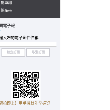
拖車繩
帆布夾
閱電子報
輸入您的電子郵件信箱:
隨拍即上】用手機就能掌握資
！