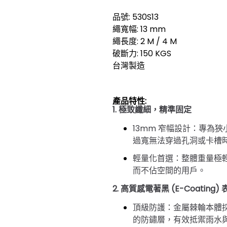
品號: 530S13
繩寬幅: 13 mm
繩長度: 2 M / 4 M
破斷力: 150 KGS
台灣製造
產品特性:
1. 極致纖細，精準固定
13mm 窄幅設計
：專為狹小
過寬無法穿過孔洞或卡槽時
輕量化首選
：整體重量極
而不佔空間的用戶。
2. 高質感電著黑 (E-Coating)
頂級防護
：金屬棘輪本體
的防鏽層，有效抵禦雨水