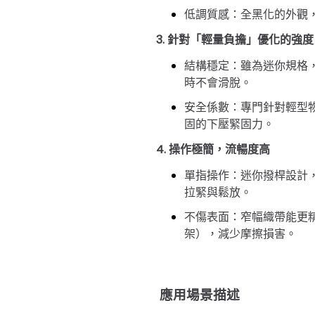
低調質感
：全黑化的外觀
3. 針對「輕量負擔」優化的強度
結構穩定
：雖為迷你規格
時不會滑脫。
安全係數
：專門針對輕型
固的下壓緊固力。
4. 操作極簡，流暢度高
單指操作
：迷你撥桿設計
拉緊與鬆放。
不傷表面
：窄幅織帶能更
架），減少摩擦損害。
應用場景描述