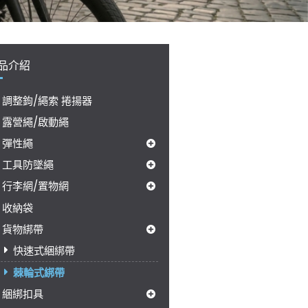
品介紹
調整鉤/繩索 捲揚器
露營繩/啟動繩
彈性繩
工具防墜繩
行李網/置物網
收納袋
貨物綁帶
快速式綑綁帶
棘輪式綁帶
綑綁扣具