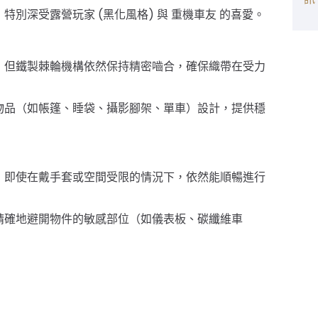
，特別深受
露營玩家 (黑化風格)
與
重機車友
的喜愛。
，但鐵製棘輪機構依然保持精密嚙合，確保織帶在受力
物品（如帳篷、睡袋、攝影腳架、單車）設計，提供穩
，即使在戴手套或空間受限的情況下，依然能順暢進行
精確地避開物件的敏感部位（如儀表板、碳纖維車